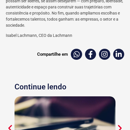
possam ser líderes, se assim desejarem — com preparo, liberdade,
autenticidade e espaço para construir suas trajetórias com
consistência e propósito. No fim, quando ampliamos escolhas e
fortalecemos talentos, todos ganham: as empresas, o setor e a
sociedade.
Isabel Lachmann, CEO da Lachmann
Compartilhe em
Continue lendo
Dia do
nacion