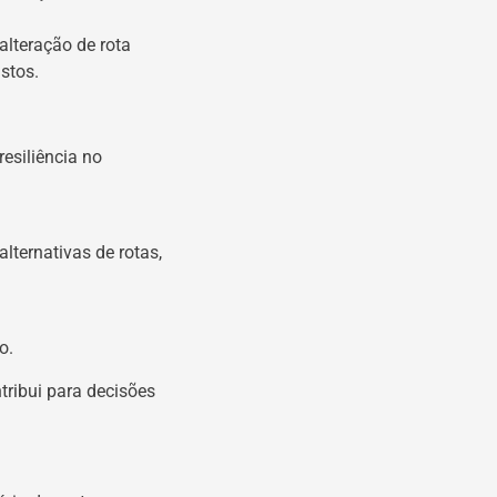
alteração de rota
stos.
esiliência no
lternativas de rotas,
o.
ntribui para decisões