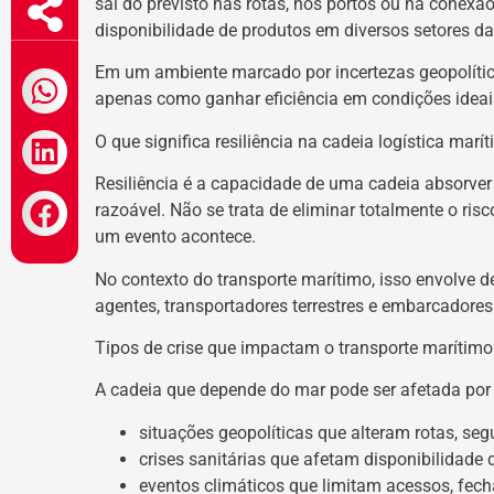
sai do previsto nas rotas, nos portos ou na conexã
disponibilidade de produtos em diversos setores d
Em um ambiente marcado por incertezas geopolítica
apenas como ganhar eficiência em condições ideais e
O que significa resiliência na cadeia logística marí
Resiliência é a capacidade de uma cadeia absorver
razoável. Não se trata de eliminar totalmente o ris
um evento acontece.
No contexto do transporte marítimo, isso envolve 
agentes, transportadores terrestres e embarcador
Tipos de crise que impactam o transporte marítimo
A cadeia que depende do mar pode ser afetada por di
situações geopolíticas que alteram rotas, se
crises sanitárias que afetam disponibilidade
eventos climáticos que limitam acessos, fe