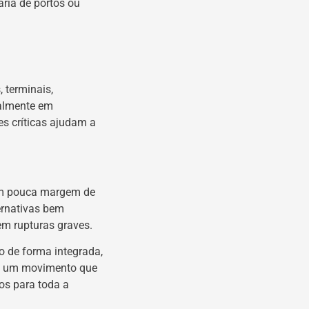
ria de portos ou
 terminais,
ialmente em
es críticas ajudam a
com pouca margem de
ernativas bem
em rupturas graves.
o de forma integrada,
 É um movimento que
os para toda a