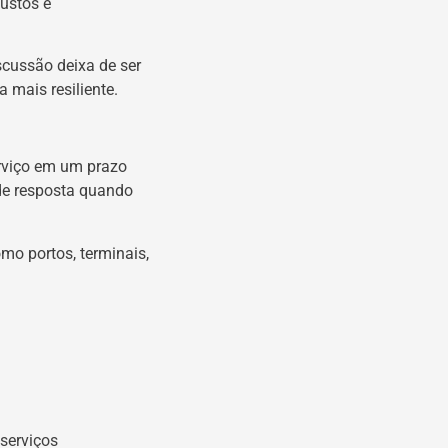
custos e
scussão deixa de ser
 mais resiliente.
erviço em um prazo
o de resposta quando
mo portos, terminais,
serviços