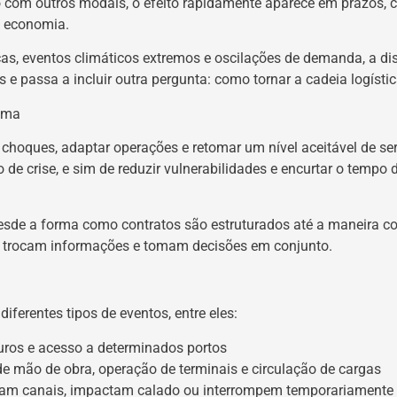
o com outros modais, o efeito rapidamente aparece em prazos, 
a economia.
s, eventos climáticos extremos e oscilações de demanda, a di
 passa a incluir outra pergunta: como tornar a cadeia logística
tima
 choques, adaptar operações e retomar um nível aceitável de s
co de crise, e sim de reduzir vulnerabilidades e encurtar o temp
desde a forma como contratos são estruturados até a maneira co
es trocam informações e tomam decisões em conjunto.
ferentes tipos de eventos, entre eles:
guros e acesso a determinados portos
 de mão de obra, operação de terminais e circulação de cargas
cham canais, impactam calado ou interrompem temporariamente 