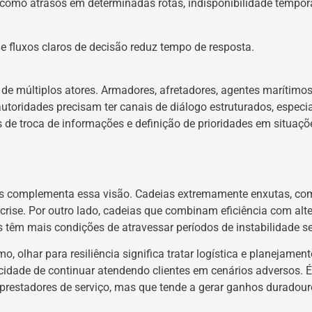
 como atrasos em determinadas rotas, indisponibilidade temporá
 e fluxos claros de decisão reduz tempo de resposta.
de múltiplos atores. Armadores, afretadores, agentes marítimos,
 autoridades precisam ter canais de diálogo estruturados, espec
 de troca de informações e definição de prioridades em situaçõ
, mas complementa essa visão. Cadeias extremamente enxutas, 
rise. Por outro lado, cadeias que combinam eficiência com alt
os têm mais condições de atravessar períodos de instabilidade s
 olhar para resiliência significa tratar logística e planejament
cidade de continuar atendendo clientes em cenários adversos.
e prestadores de serviço, mas que tende a gerar ganhos duradour