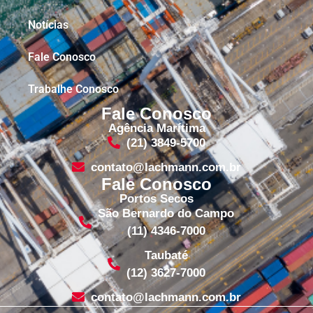
Notícias
Fale Conosco
Trabalhe Conosco
Fale Conosco
Agência Marítima
(21) 3849-5700
contato@lachmann.com.br
Fale Conosco
Portos Secos
São Bernardo do Campo
(11) 4346-7000
Taubaté
(12) 3627-7000
contato@lachmann.com.br