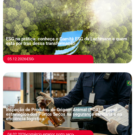
ESG na prática: conheça o Comitê ESG da Lachmann e quem
está por trás dessa transformação
05.12.2026
ESG
Inspeção de Produtos de Origem Animal (POA): o papel
estratégico dos Portos Secos na segurança sanitária e na
eficiência logística
04.02.2026
comércio exterior
,
porto seco