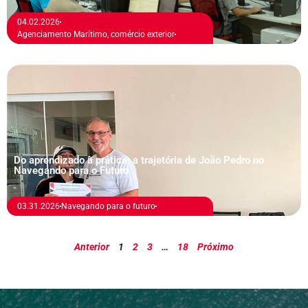
04.02.2026
Agenciamento Marítimo
,
comércio exterior
Do aprendizado à prática: a trajetória de João Pedro no
Navegando para o Futuro
03.31.2026
Navegando para o futuro
Anterior
1
2
3
…
18
Próximo