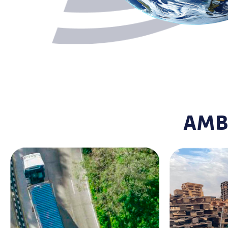
AMB
Descarbonização
Gestão d
Tudo começa com o inventário de
carbono, que hoje cobre 16
A gestão de 
unidades da Lachmann. Em
compromisso
seguida, compensamos 100% das
Lachmann for