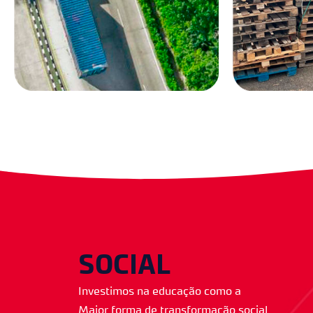
emissões medidas com créditos
seletiva, eng
certificados. E seguimos
a economia c
avançando, junto a clientes e
de limpeza d
parceiros, desenvolvendo nossos
pallets para
projetos para a descarbonização.​
SOCIAL
Investimos na educação como a
Maior forma de transformação social