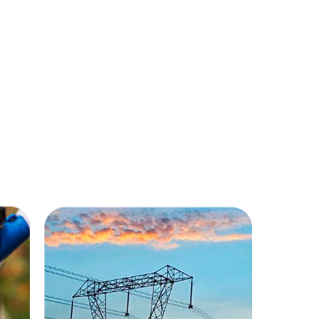
Gestão energética
Da medição ao consumo
consciente, a Lachmann busca
eficiência em todas as unidades. A
o