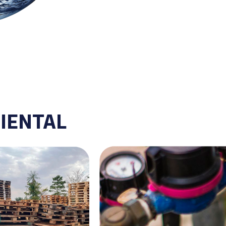
IENTAL
e resíduos
Gestão hídrica
resíduos é um
Nas unidades Lachmann, cada
 contínuo. A
gota conta. O consumo, a
talece a coleta
qualidade e o descarte da água sã