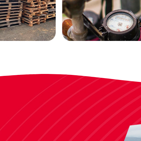
aja equipes e estimula
monitorados, e em São Bernardo d
ircular, dos mutirões
Campo, a captação da chuva foi
e praias à doações de
testada e está como meta.
 a APAE Limeira.