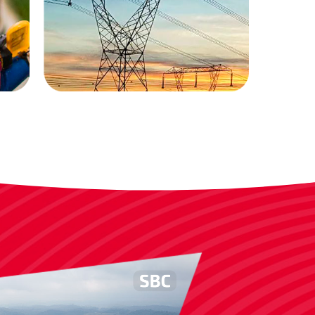
frota adota combustíveis mais
o
limpos e os terminais iniciam a
transição para o Mercado Livre de
Energia, rumo a descarbonização.