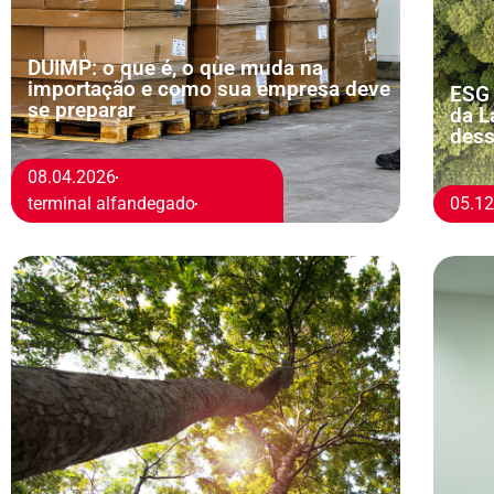
DUIMP: o que é, o que muda na
importação e como sua empresa deve
ESG 
se preparar
da L
dess
08.04.2026
terminal alfandegado
05.1