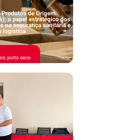
 Produtos de Origem
): o papel estratégico dos
s na segurança sanitária e
a logística
ior
,
porto seco