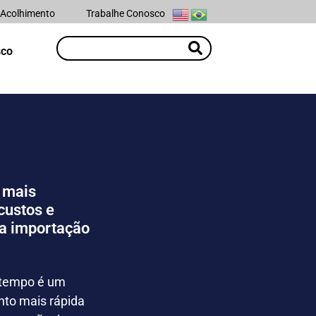
 Acolhimento
Trabalhe Conosco
sco
 mais
custos e
na importação
, tempo é um
nto mais rápida