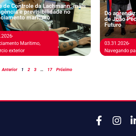
e de Controle da Lachmann: mais
ligência e previsibilidade no
Do aprendiza
nciamento marítimo
de João Ped
Futuro
2.2026
ciamento Marítimo
,
03.31.2026
cio exterior
Navegando par
Anterior
1
2
3
…
17
Próximo