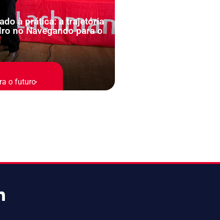
do à prática: a trajetória
ro no Navegando para o
a o futuro