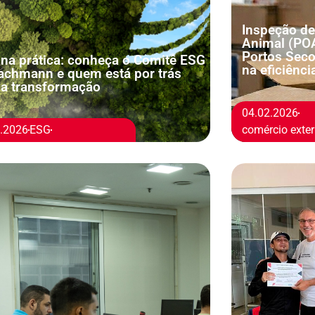
Inspeção de
Animal (POA
Portos Seco
na prática: conheça o Comitê ESG
na eficiênci
achmann e quem está por trás
a transformação
04.02.2026
2.2026
ESG
comércio exter