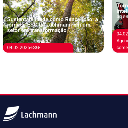
Torr
inte
age
Sustentabilidade como Renovação: a
jornada ESG da Lachmann em um
setor em transformação
04.0
Agen
04.02.2026
ESG
comér