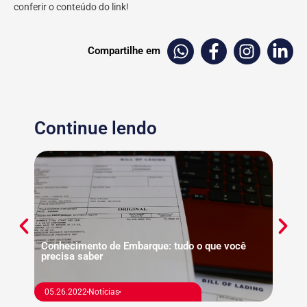
conferir o conteúdo do link!
Compartilhe em
Continue lendo
Porto
intern
Conhecimento de Embarque: tudo o que você
precisa saber
09.15
Agenc
05.26.2022
Notícias
exterio