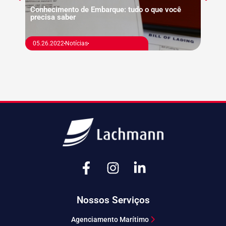
Conhecimento de Embarque: tudo o que você
precisa saber
10.15
Agenc
05.26.2022
Notícias
termi
Nossos Serviços
Agenciamento Marítimo