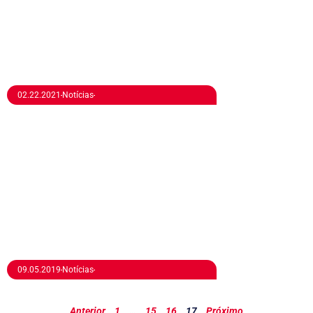
Solução imediata para seus problemas de armazenagem e
fugindo dos custos com Demurrage
02.22.2021
Notícias
Inauguração das Câmaras Frias – Unidade São Bernardo do
Campo
09.05.2019
Notícias
Anterior
1
…
15
16
17
Próximo