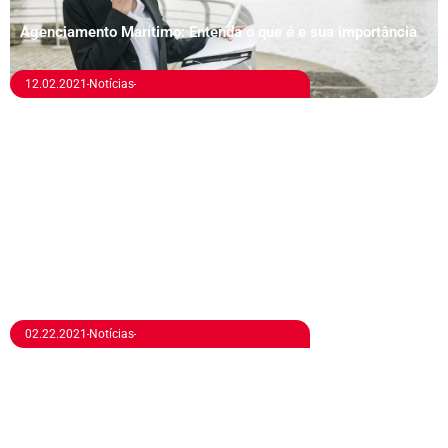
Agenciamento Marítimo: Entenda o que é e sua importância
12.02.2021
Notícias
Solução imediata para seus problemas de armazenagem e
fugindo dos custos com Demurrage
02.22.2021
Notícias