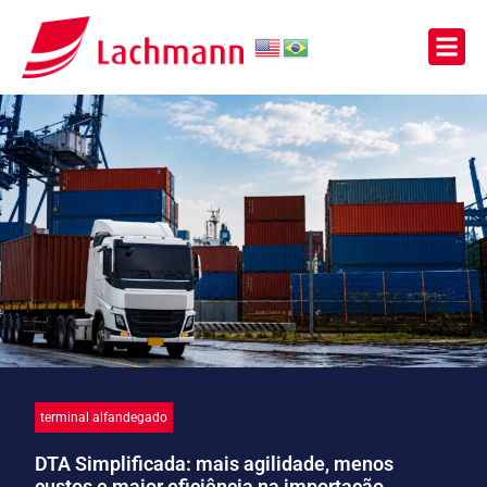
terminal alfandegado
DTA Simplificada: mais agilidade, menos
custos e maior eficiência na importação